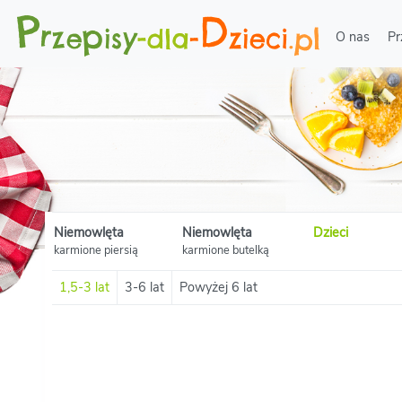
O nas
Pr
Niemowlęta
Niemowlęta
Dzieci
karmione piersią
karmione butelką
1,5-3 lat
3-6 lat
Powyżej 6 lat