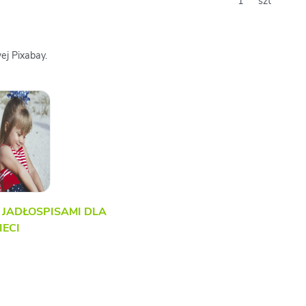
1
szt
ej Pixabay.
 JADŁOSPISAMI DLA
IECI