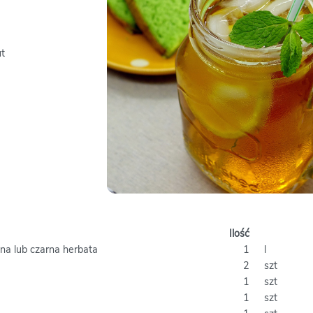
ut
Ilość
ona lub czarna herbata
1
l
2
szt
1
szt
1
szt