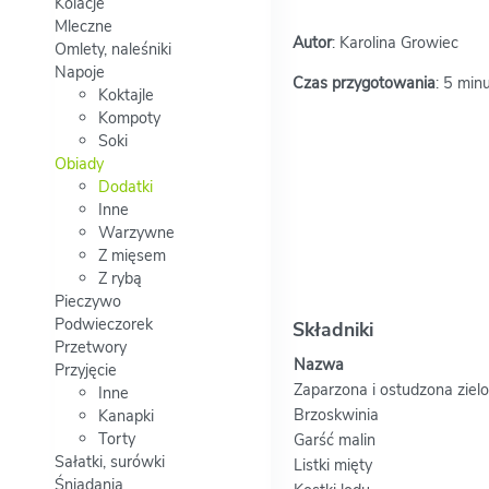
Kolacje
Mleczne
Autor
: Karolina Growiec
Omlety, naleśniki
Napoje
Czas przygotowania
: 5 min
Koktajle
Kompoty
Soki
Obiady
Dodatki
Inne
Warzywne
Z mięsem
Z rybą
Pieczywo
Podwieczorek
Składniki
Przetwory
Nazwa
Przyjęcie
Zaparzona i ostudzona ziel
Inne
Brzoskwinia
Kanapki
Torty
Garść malin
Sałatki, surówki
Listki mięty
Śniadania