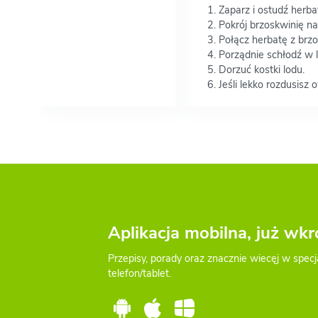
Zaparz i ostudź herba
Pokrój brzoskwinię na
Połącz herbatę z brzo
Porządnie schłodź w 
Dorzuć kostki lodu.
Jeśli lekko rozdusisz
Aplikacja mobilna, już wkr
Przepisy, porady oraz znacznie wiecęj w specj
telefon/tablet.