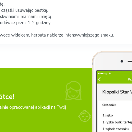
tę.
 cząstki usuwając pestkę.
skwiniami, malinami i miętą.
lodówce przez 1-2 godziny.
 owoce widelcem, herbata nabierze intensywniejszego smaku.
ótce!
alnie opracowanej aplikacji na Twój