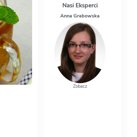
Nasi Eksperci
Anna Grabowska
Magdale
Zobacz
Zo