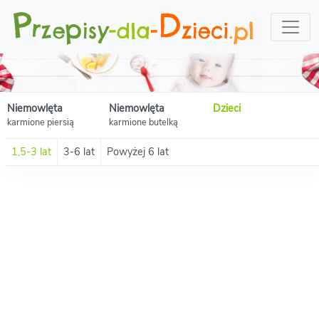
Niemowlęta
Niemowlęta
Dzieci
karmione piersią
karmione butelką
1,5-3 lat
3-6 lat
Powyżej 6 lat