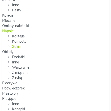
Inne
Pasty
Kolacje
Mleczne
Omlety, naleśniki
Napoje
Koktajle
Kompoty
Soki
Obiady
Dodatki
Inne
Warzywne
Z mięsem
Z rybą
Pieczywo
Podwieczorek
Przetwory
Przyjęcie
Inne
Kanapki