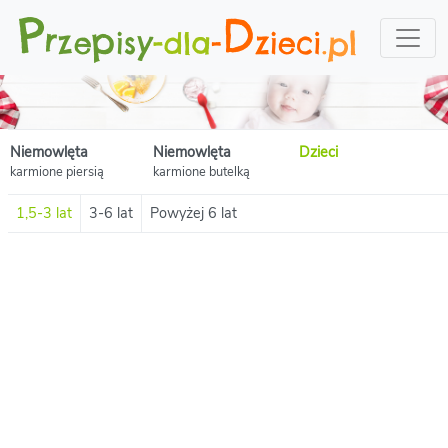
Niemowlęta
Niemowlęta
Dzieci
karmione piersią
karmione butelką
1,5-3 lat
3-6 lat
Powyżej 6 lat