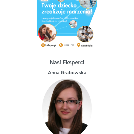
Nasi Eksperci
a
Magdalena Uchman