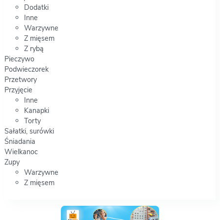
Dodatki
Inne
Warzywne
Z mięsem
Z rybą
Pieczywo
Podwieczorek
Przetwory
Przyjęcie
Inne
Kanapki
Torty
Sałatki, surówki
Śniadania
Wielkanoc
Zupy
Warzywne
Z mięsem