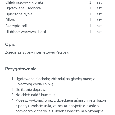
Chleb razowy - kromka
1
szt
Ugotowane Cieciorka
1
szt
Upieczona dynia
1
szt
Oliwa
1
szt
Szczypta soli
1
szt
Ulubione warzywa, kiełki
1
szt
Opis
Zdjęcie ze strony internetowej Pixabay.
Przygotowanie
Ugotowaną cieciorkę zblenduj na gładką masę z
upieczoną dynią i oliwą.
Delikatnie dopraw.
Na chleb nałóż hummus.
Możesz wykonać wraz z dzieckiem uśmiechnięta buźkę,
z papryki zróbcie usta, za oczka przyjmijcie plasterki
pomidorków cherry, a z kiełek słonecznika wykonajcie