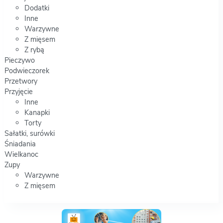
Dodatki
Inne
Warzywne
Z mięsem
Z rybą
Pieczywo
Podwieczorek
Przetwory
Przyjęcie
Inne
Kanapki
Torty
Sałatki, surówki
Śniadania
Wielkanoc
Zupy
Warzywne
Z mięsem