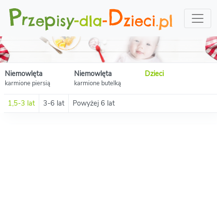
Niemowlęta
Niemowlęta
Dzieci
karmione piersią
karmione butelką
1,5-3 lat
3-6 lat
Powyżej 6 lat