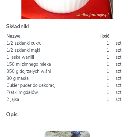
Składniki
Nazwa
Ilość
1/2 szklanki cukru
1
szt
1/2 szklanki mąki
1
szt
1 laska wanilii
1
szt
150 ml zimnego mleka
1
szt
350 g dojrzałych wiśni
1
szt
80 g masła
1
szt
Cukier puder do dekoracji
1
szt
Płatki migdałów
1
szt
2 jajka
1
szt
Opis