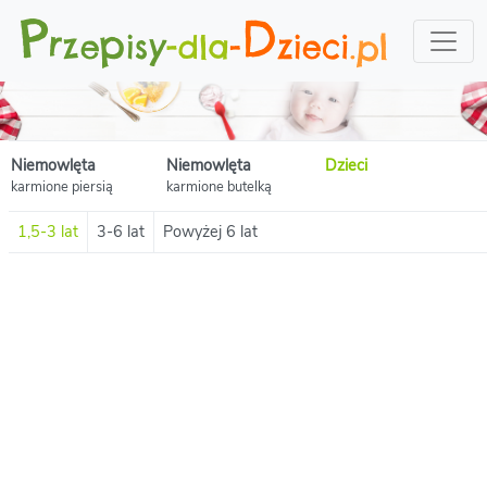
Niemowlęta
Niemowlęta
Dzieci
karmione piersią
karmione butelką
1,5-3 lat
3-6 lat
Powyżej 6 lat