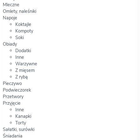
Mleczne
Omlety, naleśniki
Napoje
Koktajle
Kompoty
Soki
Obiady
Dodatki
Inne
Warzywne
Z mięsem
Z rybą
Pieczywo
Podwieczorek
Przetwory
Przyjęcie
Inne
Kanapki
Torty
Sałatki, surówki
Śniadania