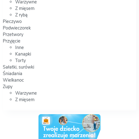
Warzywne
Z mięsem
Z rybą
Pieczywo
Podwieczorek
Przetwory
Przyjęcie
Inne
Kanapki
Torty
Sałatki, surówki
Śniadania
Wielkanoc
Zupy
Warzywne
Z mięsem