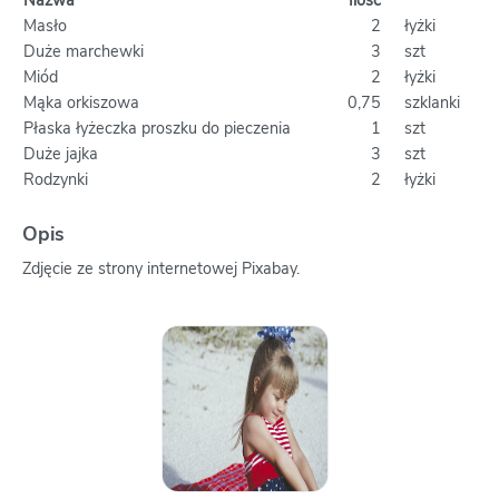
Nazwa
Ilość
Masło
2
łyżki
Duże marchewki
3
szt
Miód
2
łyżki
Mąka orkiszowa
0,75
szklanki
Płaska łyżeczka proszku do pieczenia
1
szt
Duże jajka
3
szt
Rodzynki
2
łyżki
Opis
Zdjęcie ze strony internetowej Pixabay.