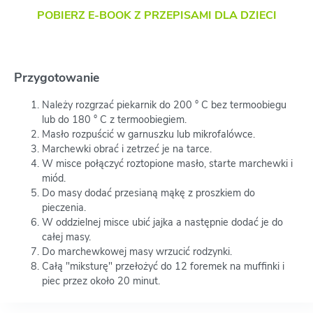
POBIERZ E-BOOK Z PRZEPISAMI DLA DZIECI
Przygotowanie
Należy rozgrzać piekarnik do 200 ° C bez termoobiegu
lub do 180 ° C z termoobiegiem.
Masło rozpuścić w garnuszku lub mikrofalówce.
Marchewki obrać i zetrzeć je na tarce.
W misce połączyć roztopione masło, starte marchewki i
miód.
Do masy dodać przesianą mąkę z proszkiem do
pieczenia.
W oddzielnej misce ubić jajka a następnie dodać je do
całej masy.
Do marchewkowej masy wrzucić rodzynki.
Całą "miksturę" przełożyć do 12 foremek na muffinki i
piec przez około 20 minut.