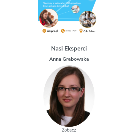
Nasi Eksperci
a
Magdalena Uchman
Zobacz