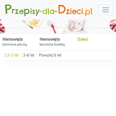
Niemowlęta
Niemowlęta
Dzieci
karmione piersią
karmione butelką
1,5-3 lat
3-6 lat
Powyżej 6 lat