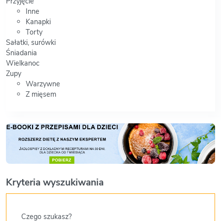
Przyjęcie
Inne
Kanapki
Torty
Sałatki, surówki
Śniadania
Wielkanoc
Zupy
Warzywne
Z mięsem
Kryteria wyszukiwania
Czego szukasz?