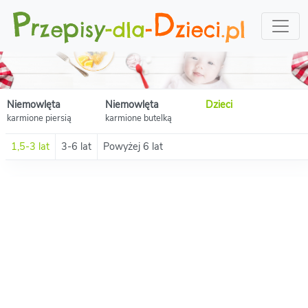
Niemowlęta
Niemowlęta
Dzieci
karmione piersią
karmione butelką
1,5-3 lat
3-6 lat
Powyżej 6 lat