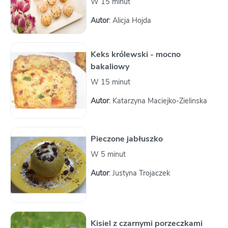
W 15 minut
Autor
: Alicja Hojda
Keks królewski - mocno
bakaliowy
W 15 minut
Autor
: Katarzyna Maciejko-Zielinska
Pieczone jabłuszko
W 5 minut
Autor
: Justyna Trojaczek
Kisiel z czarnymi porzeczkami