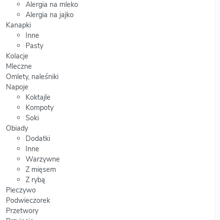
Alergia na mleko
Alergia na jajko
Kanapki
Inne
Pasty
Kolacje
Mleczne
Omlety, naleśniki
Napoje
Koktajle
Kompoty
Soki
Obiady
Dodatki
Inne
Warzywne
Z mięsem
Z rybą
Pieczywo
Podwieczorek
Przetwory