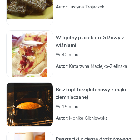
Autor
: Justyna Trojaczek
Wilgotny placek drożdżowy z
wiśniami
W 40 minut
Autor
: Katarzyna Maciejko-Zielinska
Biszkopt bezglutenowy z mąki
ziemniaczanej
W 15 minut
Autor
: Monika Gibniewska
Paszteciki z ciasta drożdżowego