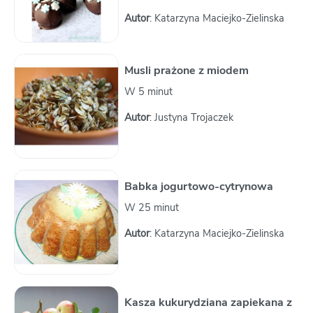
Autor
: Katarzyna Maciejko-Zielinska
Musli prażone z miodem
W 5 minut
Autor
: Justyna Trojaczek
Babka jogurtowo-cytrynowa
W 25 minut
Autor
: Katarzyna Maciejko-Zielinska
Kasza kukurydziana zapiekana z