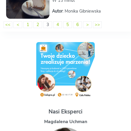
W 15 minut
Autor
: Monika Gibniewska
<<
<
1
2
3
4
5
6
>
>>
Nasi Eksperci
Magdalena Uchman