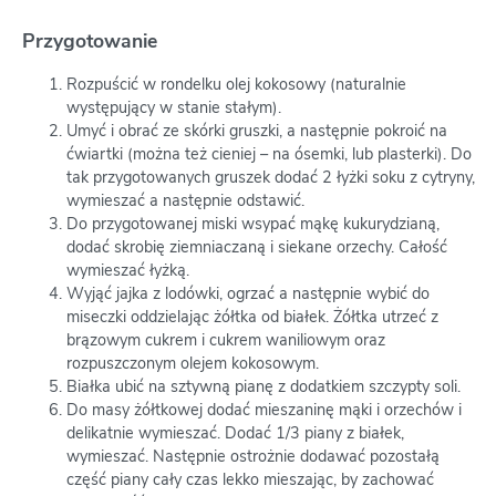
Przygotowanie
Rozpuścić w rondelku olej kokosowy (naturalnie
występujący w stanie stałym).
Umyć i obrać ze skórki gruszki, a następnie pokroić na
ćwiartki (można też cieniej – na ósemki, lub plasterki). Do
tak przygotowanych gruszek dodać 2 łyżki soku z cytryny,
wymieszać a następnie odstawić.
Do przygotowanej miski wsypać mąkę kukurydzianą,
dodać skrobię ziemniaczaną i siekane orzechy. Całość
wymieszać łyżką.
Wyjąć jajka z lodówki, ogrzać a następnie wybić do
miseczki oddzielając żółtka od białek. Żółtka utrzeć z
brązowym cukrem i cukrem waniliowym oraz
rozpuszczonym olejem kokosowym.
Białka ubić na sztywną pianę z dodatkiem szczypty soli.
Do masy żółtkowej dodać mieszaninę mąki i orzechów i
delikatnie wymieszać. Dodać 1/3 piany z białek,
wymieszać. Następnie ostrożnie dodawać pozostałą
część piany cały czas lekko mieszając, by zachować