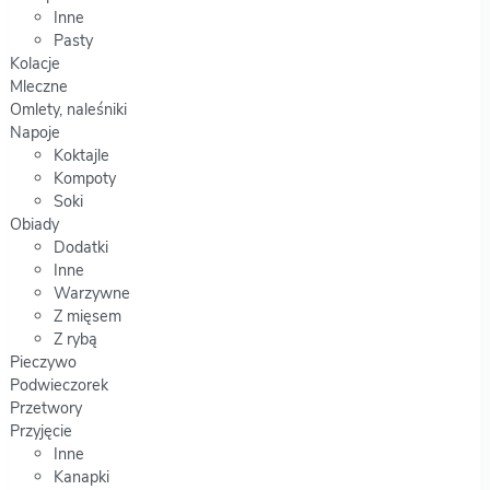
Inne
Pasty
Kolacje
Mleczne
Omlety, naleśniki
Napoje
Koktajle
Kompoty
Soki
Obiady
Dodatki
Inne
Warzywne
Z mięsem
Z rybą
Pieczywo
Podwieczorek
Przetwory
Przyjęcie
Inne
Kanapki