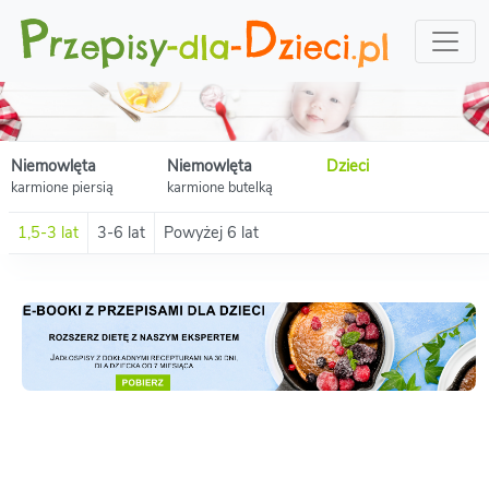
Niemowlęta
Niemowlęta
Dzieci
karmione piersią
karmione butelką
1,5-3 lat
3-6 lat
Powyżej 6 lat