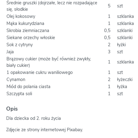
Średnie gruszki (dojrzałe, lecz nie rozpadające
5
szt
się, słodkie
Olej kokosowy
1
szklanka
Mąka kukurydziana
1
szklanka
Skrobia ziemniaczana
0,5
szklanki
Siekane orzechy włoskie
0,5
szklanki
Sok z cytryny
2
łyżki
Jaja
3
szt
Brązowy cukier (może być również zwykły,
1
szklanka
biały cukier)
1 opakowanie cukru waniliowego
1
szt
Cynamon
2
łyżeczki
Miód do polania ciasta
1
łyżka
Szczypta soli
1
szt
Opis
Dla dziecka od 2. roku życia
Zdjęcie ze strony internetowej Pixabay.